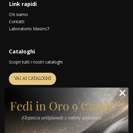
Link rapidi
Chi siamo
Contatti
Laboratorio Mastro7
Cataloghi
Scopri tutti i nostri cataloghi
VAI AI CATALOGHI
Realizzato con cura e amore da Archimede -
Privacy
Policy
-
Cookie Policy
-
Trasparenza