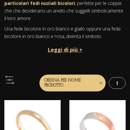
particolari
fedi nuziali bicolori
, perfette per le coppie
che che desiderano un anello che suggelli simbolicamente
il loro amore.
Una fede bicolore in oro bianco e giallo oppure una fede
bicolore in oro bianco e rosa, diventa il simbolo
luminoso di due anime che si fondono in una sola.
Leggi di più +
Su ogni fede possiamo
incastonare uno o più diamanti
taglio brillante per rendere ancora più luminoso questo
abbraccio eterno...
Imposta