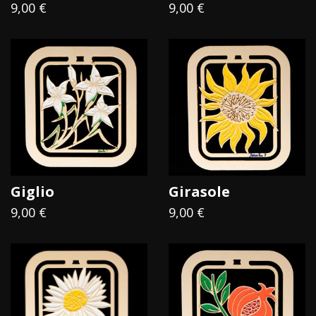
9,00 €
9,00 €
sé
Il linguaggio dei fiori, muto ma ricco di parole, può veicolare
messaggi profondi alle persone a cui teniamo di più. I fiori,
da sempre parte fondamentale dell’arte Mastro 7
,
vengono qui trasformati in
segnalibri artigianali capaci
di portare un’esplosione di colori primaverili anche
nel pieno dell’inverno
.
Ecco quindi i rossi sanguigni degli anemoni e il bianco puro
dei gigli, l’energico azzurro della genziana e il caldo giallo
estivo del girasole, l’eleganza del mughetto, la semplicità
Giglio
Girasole
allegra della margherita e la forza placida della ninfea.
9,00 €
9,00 €
Ogni fiore porta con sé un messaggio
: una rosa per
l’amore, il non ti scordar di me per promettere fedeltà, la
candida stella per ricordare un’amicizia, la spiga per
augurare abbondanza e il melograno per portare
prosperità… Infine la stella alpina per ricordarsi del proprio