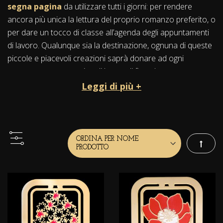
segna pagina
da utilizzare tutti i giorni: per rendere
ancora più unica la lettura del proprio romanzo preferito, o
per dare un tocco di classe all’agenda degli appuntamenti
di lavoro. Qualunque sia la destinazione, ognuna di queste
piccole e piacevoli creazioni saprà donare ad ogni
contesto un tocco unico di luce e di fine eleganza.
Leggi di più +
Ogni segnalibro è realizzato in
metallo dorato
finemente traforato
; i dettagli di ogni soggetto, più di
venti tra fiori, alberi e architettura e arte, sembrano
sollevarsi dalla materia grazie ai
luminosi ed intensi
smalti policromi
. Ognuna di queste piccole opere d’arte
Imposta
viene custodita in un’elegante confezione rossa; al suo
interno
un cartoncino spiega il simbolismo
più
profondo del soggetto ritratto.
Per un’occasione speciale, come un
compleanno
o una
festa aziendale
, è possibile personalizzare le creazioni con
un breve messaggio.