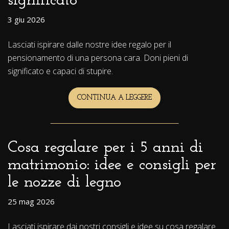
significato
3 giu 2026
Lasciati ispirare dalle nostre idee regalo per il
pensionamento di una persona cara. Doni pieni di
significato e capaci di stupire.
CONTINUA A LEGGERE
REGALI
PER
IL
PENSIONAMENTO:
IDEE
PER
Cosa regalare per i 5 anni di
DONI
PIENI
matrimonio: idee e consigli per
DI
SIGNIFICATO
le nozze di legno
25 mag 2026
Lasciati ispirare dai nostri consigli e idee su cosa regalare