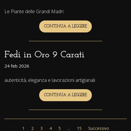
Le Piante delle Grandi Madri
CONTINUA A LEGGERE
GIARDINO
DELL’EDEN:
MOSTRA
A
ZURIGO
Fedi in Oro 9 Carati
24 feb 2026
autenticità, eleganza e lavorazioni artigianali
CONTINUA A LEGGERE
FEDI
IN
ORO
9
CARATI
1
2
3
4
5
...
15
Successivo