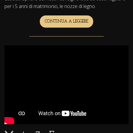
per i 5 anni di matrimonio, le nozze di legno.
CONTINUA A LEGGERE
COSA
REGALARE
PER
I
5
ANNI
DI
MATRIMONIO:
IDEE
E
CONSIGLI
PER
LE
NOZZE
DI
LEGNO