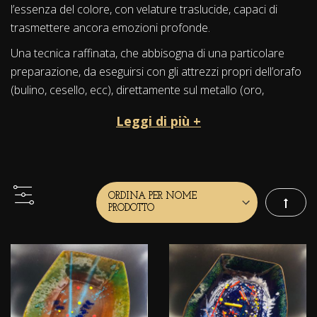
l’essenza del colore, con velature traslucide, capaci di
trasmettere ancora emozioni profonde.
Una tecnica raffinata, che abbisogna di una particolare
preparazione, da eseguirsi con gli attrezzi propri dell’orafo
(bulino, cesello, ecc), direttamente sul metallo (oro,
argento, rame).
Leggi di più +
Smalti, costituiti da materiali silicei, alcali e ossidi, che posti
a gran fuoco (1000 gradi) si amalgamano al metallo
formando molteplici iridescenze cromatiche.
Questi particolari creazioni, divengono ognuna dei pezzi
Imposta
unici irripetibili nel tempo, con forme diverse, utilizzabili su
un elegante mobile.