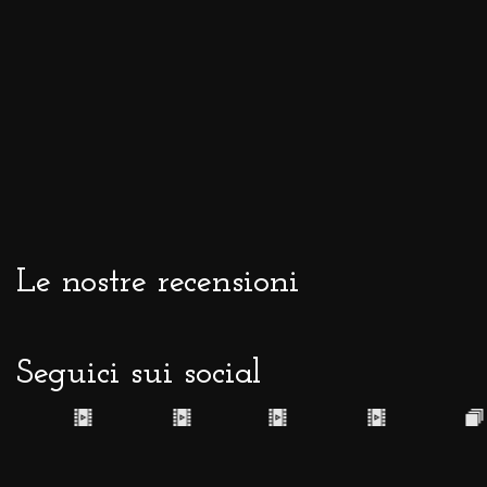
sono state realizzate più di 100.000 di queste creazioni
uniche.
Oggi
ai fiori in argento si sono unite “Origini”
,
pregevoli fiori abbracciati finemente a candide uova di
struzzo.
Fiori d’argento, ognuno un
significato
Le nostre recensioni
I
fiori in argento
sono un abbellimento per le
bomboniere, ma anche e soprattutto un simbolo
con cui suggellare un momento importante
. Un
Seguici sui social
omaggio alla persona amata, un segnaposto per una cena
speciale, il ricordo di un traguardo raggiunto: qualunque sia
l’occasione, regalare uno dei nostri fiori significa sottrarre
alla caducità del tempo un sentimento o un’emozione da