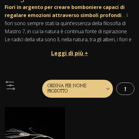
Fiori in argento per creare bomboniere capaci di
regalare emozioni attraverso simboli profondi
… I
fiori sono sempre stati la quint’essenza della filosofia di
Mastro 7, in cui la natura è continua fonte di ispirazione.
Le radici della vita sono lì, nella natura, tra gli alberi, i fiori e
la terra. Da questo mondo autentico e vero Mastro7 trae
Leggi di più +
ispirazione per le sue opere.
Tutti
i fiori portano con sé storie, leggende e
significati emblematici
. Fiori eccelsi e inarrivabili, che ci
parlano di amore, gioia e bellezza, e capaci di evocare il
fascino, l’incanto, la purezza e la freschezza della
Imposta
primavera.
Per le bomboniere, o per un regalo importante, ecco quindi
splendidi
fiori naturali in microfusione d’argento
,
liberi o incastonati in splendide ametiste e minerali chiari,