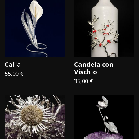
conservare.
Il Cardo re dei pascoli di quota, sinonimo di calore e
amicizia, oppure la rara Lychnis Alpina, prezioso e degno di
ammirazione, il Raponzolo di Roccia, tenace, che richiama
perspicacia e stupore, la Regina delle Alpi, che nascendo in
quota non può che rappresentare il coraggio… E poi
ancora rose, fiori di melograno, gigli, anemoni…
Calla
Candela con
Alla collezione dei fiori in argento per le
Vischio
55,00 €
bomboniere si uniscono due alberi
: uno è il melo che
35,00 €
rappresenta i frutti abbondanti della conoscenza, l’altro è
la possente quercia, che con la sua sorprendente
longevità dona saggezza e resilienza.
Le origini della vita
Da sempre
l’uomo si è fatto domande sul mistero