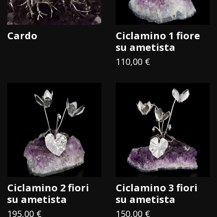
della nascita e della stessa esistenza
,
rappresentandolo spesso sotto forma di un uovo, simile
alle origini dell’universo racchiuse in uno scrigno che
Cardo
Ciclamino 1 fiore
protegge la vita: in questa forma la vita si rigenera per
su ametista
ricominciare nuovamente.
110,00 €
Mastro 7 ha rielaborato questo messaggio nella
Collezione Origini, che unisce
il candore e la finezza di
un uovo di struzzo con fiori in metallo argentato
arricchiti da smalti policromi
: ecco quindi i fiori di
pesco, i fiori di campo, e le rose stellate avvilupparsi e
abbracciarsi alla vita qui rappresentata da un uovo di
struzzo.
Ciclamino 2 fiori
Ciclamino 3 fiori
su ametista
su ametista
195,00 €
150,00 €