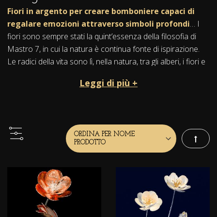
Fiori in argento per creare bomboniere capaci di
regalare emozioni attraverso simboli profondi
… I
fiori sono sempre stati la quint’essenza della filosofia di
Mastro 7, in cui la natura è continua fonte di ispirazione.
Le radici della vita sono lì, nella natura, tra gli alberi, i fiori e
la terra. Da questo mondo autentico e vero Mastro7 trae
Leggi di più +
ispirazione per le sue opere.
Tutti
i fiori portano con sé storie, leggende e
significati emblematici
. Fiori eccelsi e inarrivabili, che ci
parlano di amore, gioia e bellezza, e capaci di evocare il
fascino, l’incanto, la purezza e la freschezza della
Imposta
primavera.
Per le bomboniere, o per un regalo importante, ecco quindi
splendidi
fiori naturali in microfusione d’argento
,
liberi o incastonati in splendide ametiste e minerali chiari,