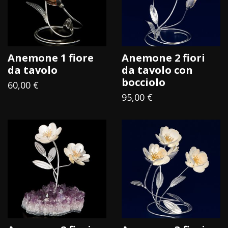
nonché fiori in metallo prezioso e smalti delicatamente
abbracciati a candide uova di struzzo. Veri e propri pezzi
d’arte, concreti ma vicino al sogno…
Anemone 1 fiore
Anemone 2 fiori
L’affascinante splendore dell’argento
da tavolo
da tavolo con
bocciolo
e dell’ametista
60,00 €
95,00 €
L’ametista è un cristallo viola, traslucido, una varietà
pregiata di quarzo il cui colore è incanta ogni volta come
fosse la prima; creduta la pietra della chiaroveggenza,
questo splendido minerale viene utilizzato per creare
opere e gioielli unici: anche
Mastro 7 ha scelto le sue
misteriose sfumature viola come base per i suoi
fiori d’argento per creare bomboniere figlie delle
Dolomiti
.
Nel 1970 nacque la prima rosa: da allora
i fiori Mastro 7
sono sbocciati in tutto il mondo
; tra gli anni ’70 e ’80