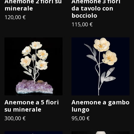
Anemone 2 fiori su
Anemone 3 fiori
sono state realizzate più di 100.000 di queste creazioni
minerale
da tavolo con
bocciolo
uniche.
120,00 €
Oggi
ai fiori in argento si sono unite “Origini”
,
115,00 €
pregevoli fiori abbracciati finemente a candide uova di
struzzo.
Fiori d’argento, ognuno un
significato
I
fiori in argento
sono un abbellimento per le
bomboniere, ma anche e soprattutto un simbolo
con cui suggellare un momento importante
. Un
Anemone a 5 fiori
Anemone a gambo
omaggio alla persona amata, un segnaposto per una cena
su minerale
lungo
speciale, il ricordo di un traguardo raggiunto: qualunque sia
300,00 €
95,00 €
l’occasione, regalare uno dei nostri fiori significa sottrarre
alla caducità del tempo un sentimento o un’emozione da