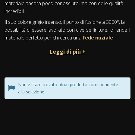
materiale ancora poco conosciuto, ma con delle qualità
incredibili.
Il suo colore grigio intenso, il punto di fusione a 3000°, la
possibilità di essere lavorato con diverse finiture, lo rende il
materiale perfetto per chi cerca una
fede nuziale
particolare
elegante e resistente nel tempo, per
Leggi di più +
esprimere i sentimenti più profondi.
Storia e mitologia
Il Tantalio è uno degli ultimi metalli scoperti nel mondo, nel
Non è stato trovato alcun prodotto corrispondente
1802.
alla selezione.
Il suo nome è ispirato a Tantalo, che nella mitologia greca
era figlio di Zeus.
La storia narra che Tantalo fu famoso per la punizione
eterna, dove fu costretto di restare sotto uno specchio
d'acqua per sempre, avendo sempre in vista dei deliziosi