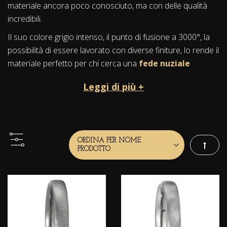
materiale ancora poco conosciuto, ma con delle qualità
incredibili.
Il suo colore grigio intenso, il punto di fusione a 3000°, la
possibilità di essere lavorato con diverse finiture, lo rende il
materiale perfetto per chi cerca una
fede nuziale
particolare
elegante e resistente nel tempo, per
Leggi di più +
esprimere i sentimenti più profondi.
Storia e mitologia
Il Tantalio è uno degli ultimi metalli scoperti nel mondo, nel
1802.
Imposta
Il suo nome è ispirato a Tantalo, che nella mitologia greca
era figlio di Zeus.
La storia narra che Tantalo fu famoso per la punizione
eterna, dove fu costretto di restare sotto uno specchio
d'acqua per sempre, avendo sempre in vista dei deliziosi