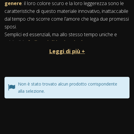
genere
: il loro colore scuro e la loro leggerezza sono le
caratteristiche di questo materiale innovativo, inattaccabile
dal tempo che scorre come l’amore che lega due promessi
sposi.
Semplici ed essenziali, ma allo stesso tempo uniche e
originali: le
fedi nuziali in titanio
daranno un nuovo
stile al tanto desiderato Sì
.
Leggi di più +
Nato per servire il mondo della tecnica,
il titanio si fa
espressione di eleganza ed energia
nel mondo dei
gioielli diventando un materiale esclusivo, ideale per tutte
quelle coppie che amano distinguersi, che con il loro stile
Non è stato trovato alcun prodotto corrispondente
alla selezione.
particolare vogliono allontanarsi dalla tradizione delle
classiche fedi in oro.
Le
fedi nuziali in titanio
possono essere acquistate nel
loro
colore naturale lucido
,
oppure nero opaco
raffinato ed elegante. Finiture lucide, sabbiate o satinate,