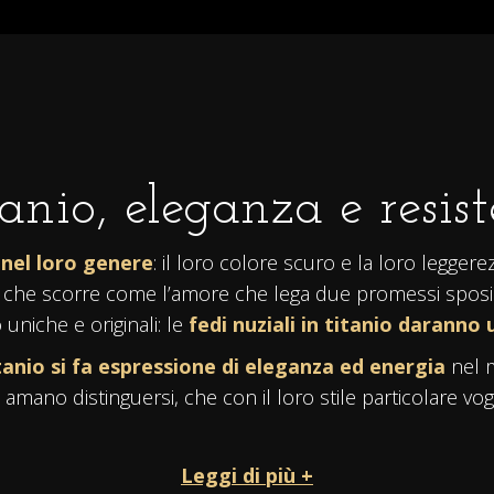
tanio, eleganza e resis
i nel loro genere
: il loro colore scuro e la loro legger
po che scorre come l’amore che lega due promessi sposi
uniche e originali: le
fedi nuziali in titanio
daranno u
itanio si fa espressione di eleganza ed energia
nel m
amano distinguersi, che con il loro stile particolare vog
Leggi di più +
quistate nel loro
colore naturale lucido
,
oppure ne