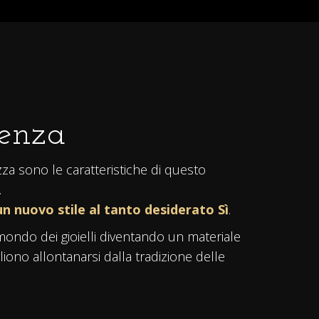
tenza
ezza sono le caratteristiche di questo
.
n nuovo stile al tanto desiderato Sì
.
ondo dei gioielli diventando un materiale
liono allontanarsi dalla tradizione delle
ro opaco
raffinato ed elegante. Finiture