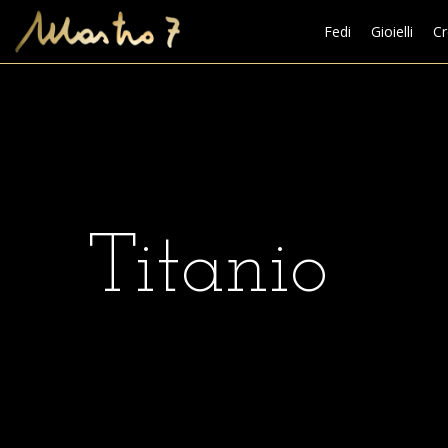
Fedi
Gioielli
Cr
Titanio