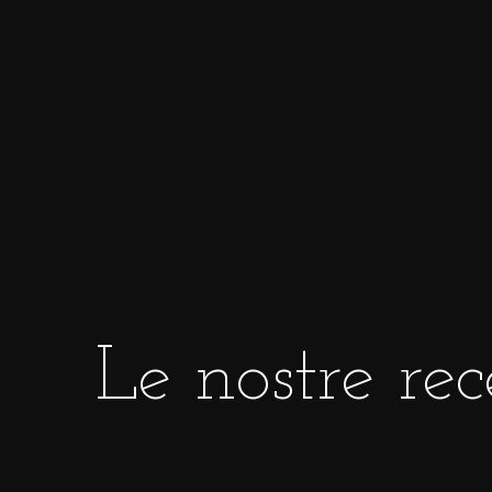
Ognuno di questi anelli è
completamente p
o più diamanti taglio brillante: un magnifico e
Le proprietà del titan
Leggero, forte e resistente, il titanio non a
resistenza maggiore dell’acciaio, ma è anch
Più durevole dell’oro e dell’argento, diventa
Di grande tendenza, le
fedi nuziali nere
so
come l’amore vero.
Le nostre rec