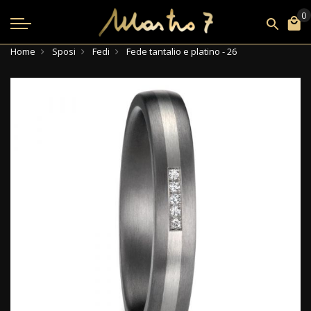
Home
Sposi
Fedi
Fede tantalio e platino - 26