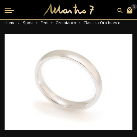
Home
Sposi
Fedi
Oro bianco
Classica-Oro bianco