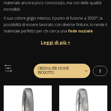
materiale ancora poco conosciuto, ma con delle qualità
incredibili.
Il suo colore grigio intenso, il punto di fusione a 3000°, la
possibilità di essere lavorato con diverse finiture, lo rende il
materiale perfetto per chi cerca una
fede nuziale
particolare
elegante e resistente nel tempo, per
Leggi di più +
esprimere i sentimenti più profondi.
Storia e mitologia
Il Tantalio è uno degli ultimi metalli scoperti nel mondo, nel
1802.
Imposta
Il suo nome è ispirato a Tantalo, che nella mitologia greca
era figlio di Zeus.
La storia narra che Tantalo fu famoso per la punizione
eterna, dove fu costretto di restare sotto uno specchio
d'acqua per sempre, avendo sempre in vista dei deliziosi