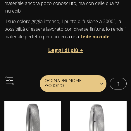
materiale ancora poco conosciuto, ma con delle qualità
incredibili.
Il suo colore grigio intenso, il punto di fusione a 3000°, la
possibilità di essere lavorato con diverse finiture, lo rende il
materiale perfetto per chi cerca una
fede nuziale
particolare
elegante e resistente nel tempo, per
Leggi di più +
esprimere i sentimenti più profondi.
Storia e mitologia
Il Tantalio è uno degli ultimi metalli scoperti nel mondo, nel
1802.
Imposta
Il suo nome è ispirato a Tantalo, che nella mitologia greca
era figlio di Zeus.
La storia narra che Tantalo fu famoso per la punizione
eterna, dove fu costretto di restare sotto uno specchio
d'acqua per sempre, avendo sempre in vista dei deliziosi