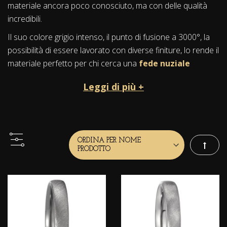
materiale ancora poco conosciuto, ma con delle qualità
incredibili.
Il suo colore grigio intenso, il punto di fusione a 3000°, la
possibilità di essere lavorato con diverse finiture, lo rende il
materiale perfetto per chi cerca una
fede nuziale
particolare
elegante e resistente nel tempo, per
Leggi di più +
esprimere i sentimenti più profondi.
Storia e mitologia
Il Tantalio è uno degli ultimi metalli scoperti nel mondo, nel
1802.
Imposta
Il suo nome è ispirato a Tantalo, che nella mitologia greca
era figlio di Zeus.
La storia narra che Tantalo fu famoso per la punizione
eterna, dove fu costretto di restare sotto uno specchio
d'acqua per sempre, avendo sempre in vista dei deliziosi