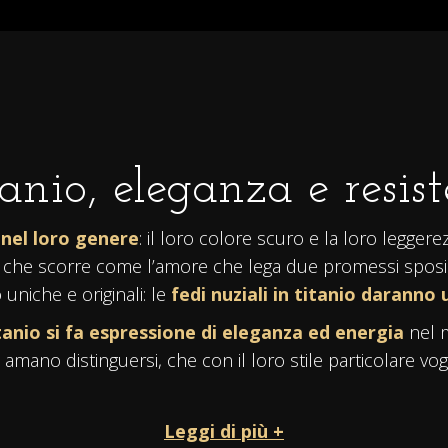
tanio, eleganza e resis
i nel loro genere
: il loro colore scuro e la loro legger
po che scorre come l’amore che lega due promessi sposi
uniche e originali: le
fedi nuziali in titanio
daranno u
itanio si fa espressione di eleganza ed energia
nel m
amano distinguersi, che con il loro stile particolare vog
Leggi di più +
quistate nel loro
colore naturale lucido
,
oppure ne