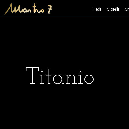
Fedi
Gioielli
Cr
Titanio