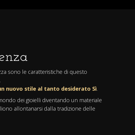
tenza
ezza sono le caratteristiche di questo
.
n nuovo stile al tanto desiderato Sì
.
ondo dei gioielli diventando un materiale
liono allontanarsi dalla tradizione delle
ro opaco
raffinato ed elegante. Finiture