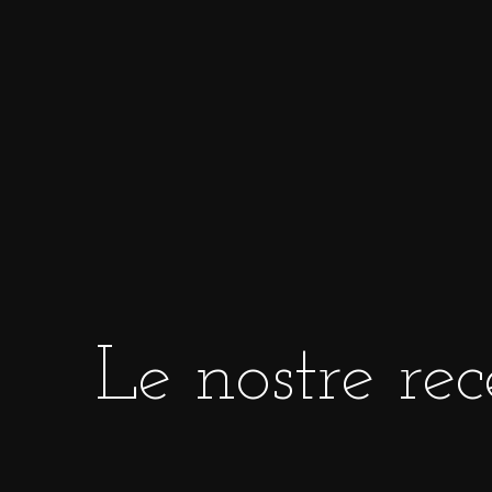
Ognuno di questi anelli è
completamente p
o più diamanti taglio brillante: un magnifico e
Le proprietà del titan
Leggero, forte e resistente, il titanio non a
resistenza maggiore dell’acciaio, ma è anch
Più durevole dell’oro e dell’argento, diventa
Di grande tendenza, le
fedi nuziali nere
so
come l’amore vero.
Le nostre rec