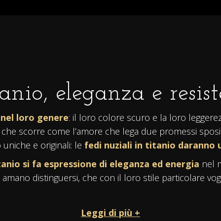
tanio, eleganza e resis
i nel loro genere
: il loro colore scuro e la loro legger
po che scorre come l’amore che lega due promessi sposi
uniche e originali: le
fedi nuziali in titanio
daranno u
itanio si fa espressione di eleganza ed energia
nel m
amano distinguersi, che con il loro stile particolare vog
Leggi di più +
quistate nel loro
colore naturale lucido
,
oppure ne