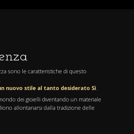
tenza
ezza sono le caratteristiche di questo
.
n nuovo stile al tanto desiderato Sì
.
ondo dei gioielli diventando un materiale
liono allontanarsi dalla tradizione delle
ro opaco
raffinato ed elegante. Finiture