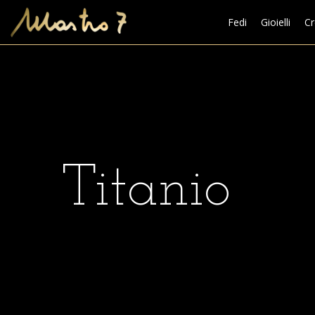
Fedi
Gioielli
Cr
Titanio