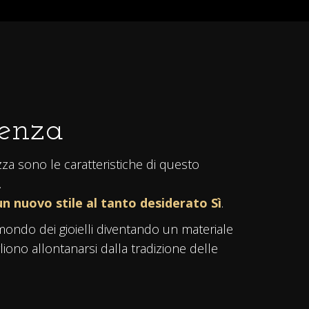
tenza
ezza sono le caratteristiche di questo
.
n nuovo stile al tanto desiderato Sì
.
ondo dei gioielli diventando un materiale
liono allontanarsi dalla tradizione delle
ro opaco
raffinato ed elegante. Finiture