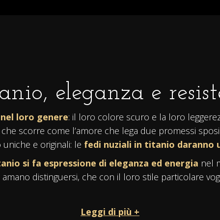
tanio, eleganza e resis
i nel loro genere
: il loro colore scuro e la loro legger
po che scorre come l’amore che lega due promessi sposi
uniche e originali: le
fedi nuziali in titanio
daranno u
itanio si fa espressione di eleganza ed energia
nel m
amano distinguersi, che con il loro stile particolare vog
Leggi di più +
quistate nel loro
colore naturale lucido
,
oppure ne