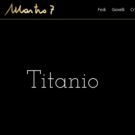
Fedi
Gioielli
Cr
Titanio