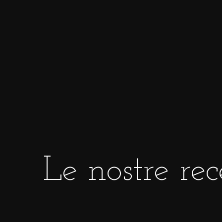
Ognuno di questi anelli è
completamente p
o più diamanti taglio brillante: un magnifico e
Le proprietà del titan
Leggero, forte e resistente, il titanio non a
resistenza maggiore dell’acciaio, ma è anch
Più durevole dell’oro e dell’argento, diventa
Di grande tendenza, le
fedi nuziali nere
so
come l’amore vero.
Le nostre rec