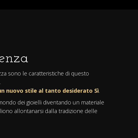
tenza
ezza sono le caratteristiche di questo
.
n nuovo stile al tanto desiderato Sì
.
ondo dei gioielli diventando un materiale
liono allontanarsi dalla tradizione delle
ro opaco
raffinato ed elegante. Finiture