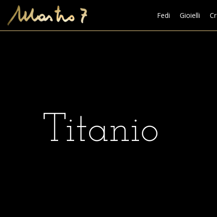
Fedi
Gioielli
Cr
Titanio