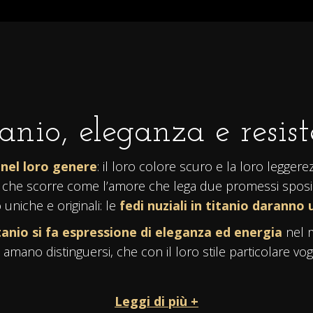
tanio, eleganza e resis
i nel loro genere
: il loro colore scuro e la loro legger
po che scorre come l’amore che lega due promessi sposi
uniche e originali: le
fedi nuziali in titanio
daranno u
itanio si fa espressione di eleganza ed energia
nel m
amano distinguersi, che con il loro stile particolare vog
Leggi di più +
quistate nel loro
colore naturale lucido
,
oppure ne