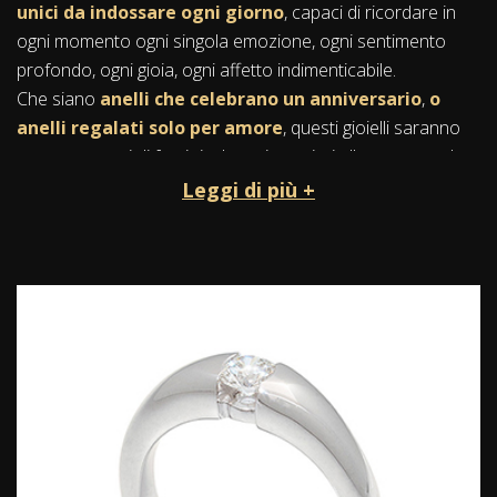
unici da indossare ogni giorno
, capaci di ricordare in
ogni momento ogni singola emozione, ogni sentimento
profondo, ogni gioia, ogni affetto indimenticabile.
Che siano
anelli che celebrano un
anniversario
,
o
anelli regalati solo per amore
, questi gioielli saranno
sempre capaci di farci rivolgere i pensieri alle persone che
amiamo.
Leggi di più +
Realizzati in
argento, oro e impreziositi dai diamanti
,
gli anelli sono sempre visibili sulle nostre mani e
racchiudono
l’essenza stessa della perfezione
: la loro
forma regolare circonda, custodisce e abbraccia un
cerchio prezioso, simbolo e testimone dei sentimenti
profondi capaci di resistere indomiti al tempo.
Oro, argento e pietre preziose: gli
anelli artigianali per donna e uomo